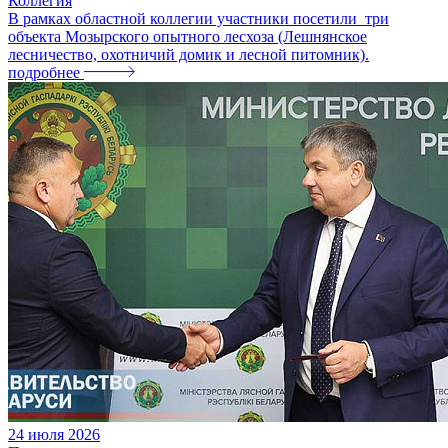
Коллегия
В рамках областной коллегии участники посетили три
объекта Мозырского опытного лесхоза (Лешнянское
лесничество, охотничий домик и лесной питомник).
подробнее
24
июля
2026