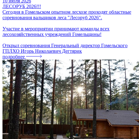
10
июля
2026
ЛЕСОРУБ 2026!!!
Сегодня в Гомельском опытном лесхозе проходят областные
соревнования вальщиков леса "Лесоруб 2026".
Участие в мероприятии принимают команды всех
лесохозяйственных учреждений Гомельщины!
Открыл соревнования Генеральный директор Гомельского
ГПЛХО Игорь Николаевич Дегтярик
подробнее