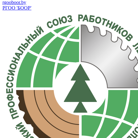
rgooboor.by
РГОО 'БООР'