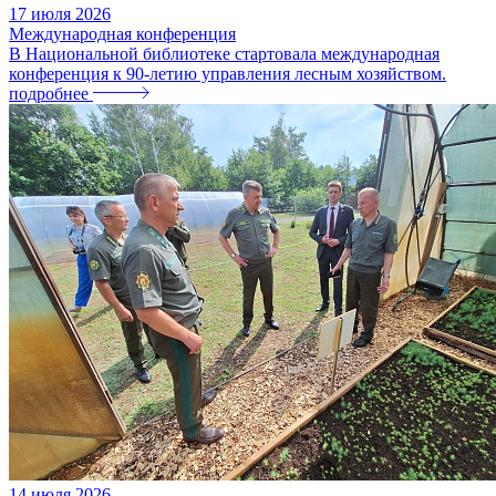
17
июля
2026
Международная конференция
В Национальной библиотеке стартовала международная
конференция к 90-летию управления лесным хозяйством.
подробнее
14
июля
2026