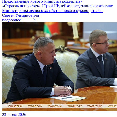
Представление нового министра коллективу
«Отрасль непростая». Юрий Шулейко представил коллективу
Министерства лесного хозяйства нового руководителя -
Сергея Ульдиновича
подробнее
23
июля
2026