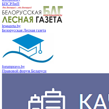
БПСРЛиП
lesgazeta.by
Белорусская Лесная газета
forumpravo.by
Правовой форум Беларуси