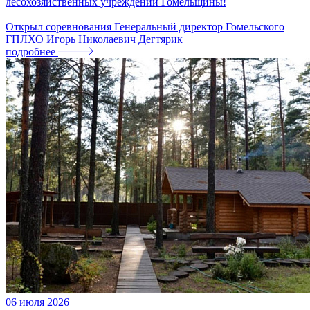
лесохозяйственных учреждений Гомельщины!
Открыл соревнования Генеральный директор Гомельского
ГПЛХО Игорь Николаевич Дегтярик
подробнее
06
июля
2026