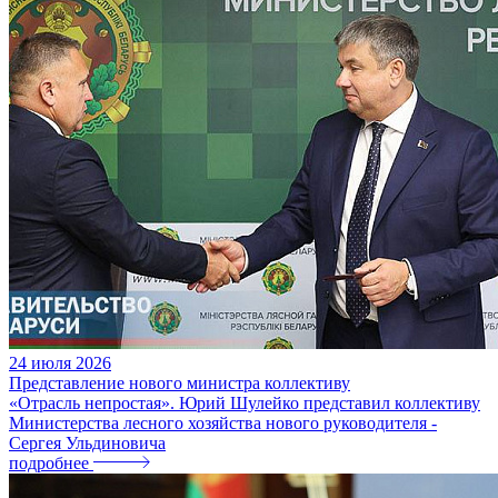
24
июля
2026
Представление нового министра коллективу
«Отрасль непростая». Юрий Шулейко представил коллективу
Министерства лесного хозяйства нового руководителя -
Сергея Ульдиновича
подробнее