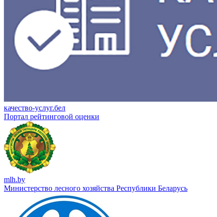
качество-услуг.бел
Портал рейтинговой оценки
mlh.by
Министерство лесного хозяйства Республики Беларусь