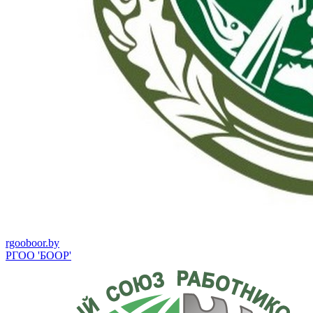
rgooboor.by
РГОО 'БООР'